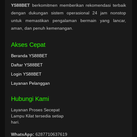
YS88BET
berkomitmen memberikan rekomendasi terbaik
dengan dukungan sistem operasional 24 jam nonstop
untuk memastikan pengalaman bermain yang lancar,
aman, dan penuh kemenangan.
Akses Cepat
Beranda YS88BET
Daftar YS88BET
Login YS88BET
Layanan Pelanggan
Hubungi Kami
Layanan Proses Secepat
Lampu Kilat tersedia setiap
hari.
WhatsApp:
6287710637619