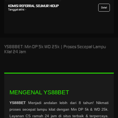
KOMISI REFERRAL SEUMUR HIDUP
Detail
Tanggal akhir:
-
YS88BET: Min DP 5k WD 25k | Proses Secepat Lampu
Kilat 24 Jam
MENGENAL YS88BET
YS88BET
Menjadi andalan lebih dari 8 tahun! Nikmati
proses secepat lampu kilat dengan Min DP 5k & WD 25k.
Layanan CS ramah 24 jam di situs terbaik & terpercaya.