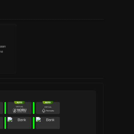
haan
ame