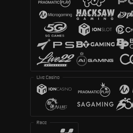
Live Casino
Race