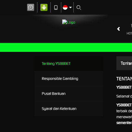
HO
Tenta
Tentang YS88BET
TENTA
Responsible Gambling
YS88BET
Pusat Bantuan
Selamat d
YS88BET
Syarat dan Ketentuan
terbaik d
menawarka
sementara