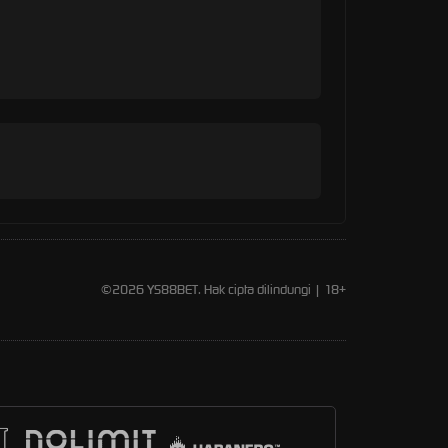
©2026 YS88BET. Hak cipta dilindungi | 18+