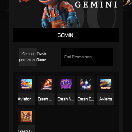
GEMINI
Semua
Crash
permainan
Game
Aviator2-Sky Elite
Crash Meteor
Crash Neon
Crash Classic
Aviator
Crash Gold Rush