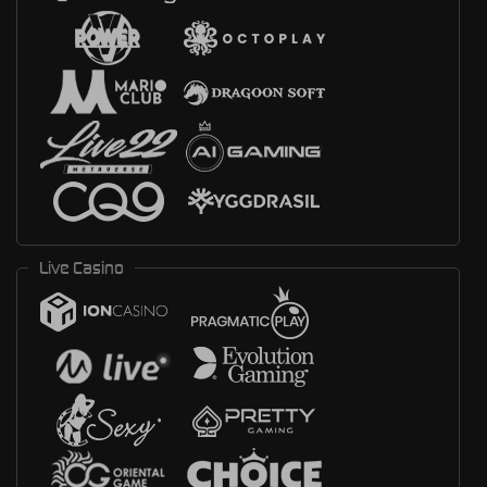
Live Casino