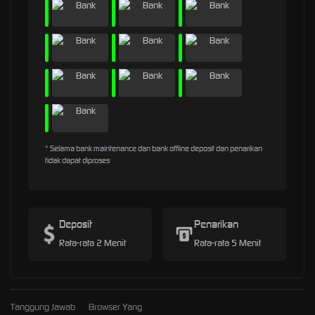
* Selama bank maintenance dan bank offline deposit dan penarikan
tidak dapat diproses
Deposit
Penarikan
Rata-rata 2 Menit
Rata-rata 5 Menit
Tanggung Jawab
Browser Yang