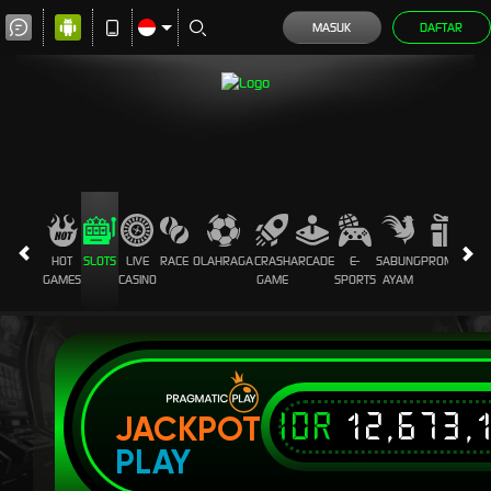
MASUK
DAFTAR
HOT
SLOTS
LIVE
RACE
OLAHRAGA
CRASH
ARCADE
E-
SABUNG
PROMOSI
GAMES
CASINO
GAME
SPORTS
AYAM
IDR
12,673,
JACKPOT
PLAY