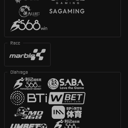
Race
Olahraga