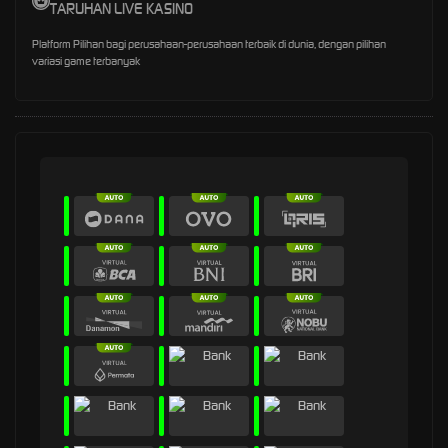
TARUHAN LIVE KASINO
Platform Pilihan bagi perusahaan-perusahaan terbaik di dunia, dengan pilihan
variasi game terbanyak