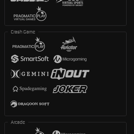
Crash Game
Arcade