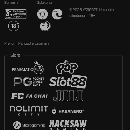
Bermain
Didukung
©2026 YS88BET. Hak cipta
dilindungi | 18+
Platform Penyedia Layanan
Slots