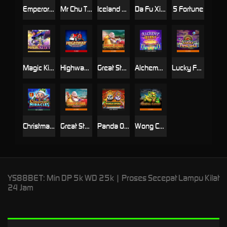
Emperor Gate
Mr Chu Tycoon
Iceland SA
Da Fu Xiao Fu
5 Fortune
Magic Kitty
Highway Fortune
Great Stars
Alchemy Quest Level Up
Lucky Feng Shui
Christmas Miracles
Great Stars SA
Panda Opera
Wong Choy
YS88BET: Min DP 5k WD 25k | Proses Secepat Lampu Kilat
24 Jam