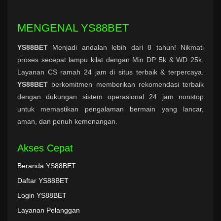
MENGENAL YS88BET
YS88BET
Menjadi andalan lebih dari 8 tahun! Nikmati
proses secepat lampu kilat dengan Min DP 5k & WD 25k.
Layanan CS ramah 24 jam di situs terbaik & terpercaya.
YS88BET
berkomitmen memberikan rekomendasi terbaik
dengan dukungan sistem operasional 24 jam nonstop
untuk memastikan pengalaman bermain yang lancar,
aman, dan penuh kemenangan.
Akses Cepat
Beranda YS88BET
Daftar YS88BET
Login YS88BET
Layanan Pelanggan