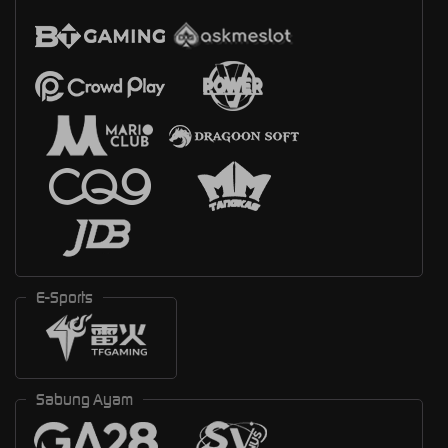
E-Sports
Sabung Ayam