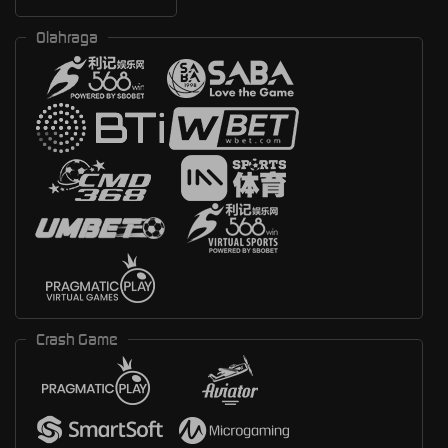
Olahraga
Crash Game