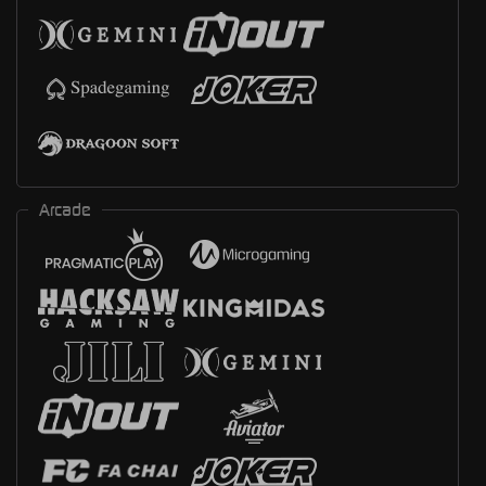
Arcade