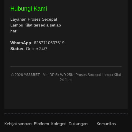
Hubungi Kami
Layanan Proses Secepat
Lampu Kilat tersedia setiap
hari.
WhatsApp:
6287710637619
Status:
Online 24/7
© 2026
YS88BET
- Min DP 5k WD 25k | Proses Secepat Lampu Kilat
24 Jam.
Kebijaksanaan
Platform
Kategori
Dukungan
Komunitas