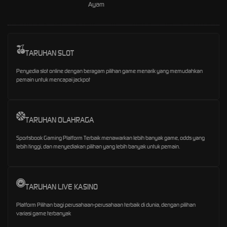
Ayam
TARUHAN SLOT
Penyedia slot online dengan beragam pilihan game menarik yang memudahkan
pemain untuk mencapai jackpot
TARUHAN OLAHRAGA
Sportsbook Gaming Platform Terbaik menawarkan lebih banyak game, odds yang
lebih tinggi, dan menyediakan pilihan yang lebih banyak untuk pemain.
TARUHAN LIVE KASINO
Platform Pilihan bagi perusahaan-perusahaan terbaik di dunia, dengan pilihan
variasi game terbanyak