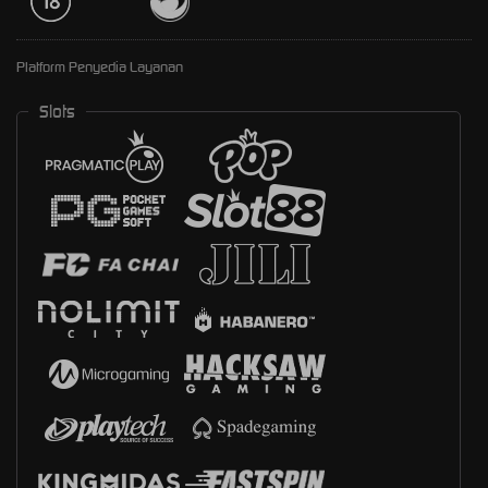
Platform Penyedia Layanan
Slots