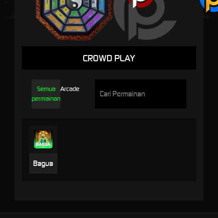
CROWD PLAY
Semua
Arcade
permainan
Bagua