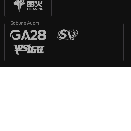
Sabung Ayam