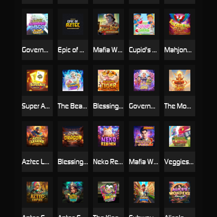
Government Disco
Epic of Aztec
Mafia Ways
Cupid's Garden
Mahjong of the Phoenix
Super Ace X
The Beat of Olympus 1000
Blessing of the Tiger
Government Joke
The Monkey King
Aztec Legend
Blessing of the Dragon
Neko Reborn
Mafia Ways II : Metro Haven Heist
Veggies Bonanza