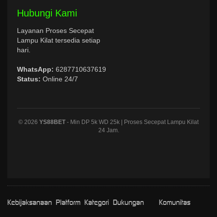
Hubungi Kami
Layanan Proses Secepat
Lampu Kilat tersedia setiap
hari.
WhatsApp:
6287710637619
Status:
Online 24/7
© 2026
YS88BET
- Min DP 5k WD 25k | Proses Secepat Lampu Kilat
24 Jam.
Kebijaksanaan
Platform
Kategori
Dukungan
Komunitas