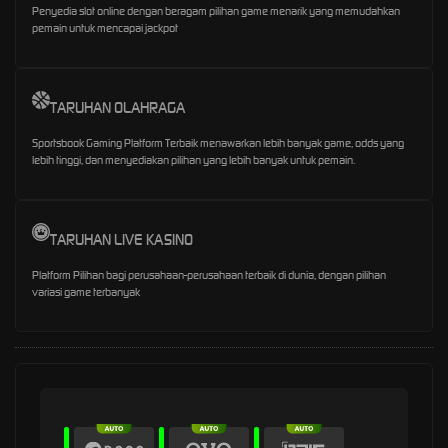
Penyedia slot online dengan beragam pilihan game menarik yang memudahkan
pemain untuk mencapai jackpot
TARUHAN OLAHRAGA
Sportsbook Gaming Platform Terbaik menawarkan lebih banyak game, odds yang
lebih tinggi, dan menyediakan pilihan yang lebih banyak untuk pemain.
TARUHAN LIVE KASINO
Platform Pilihan bagi perusahaan-perusahaan terbaik di dunia, dengan pilihan
variasi game terbanyak