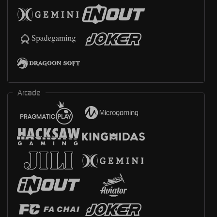
Arcade