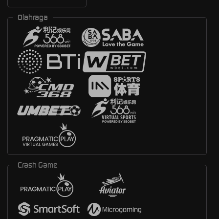
Olahraga
Crash Game