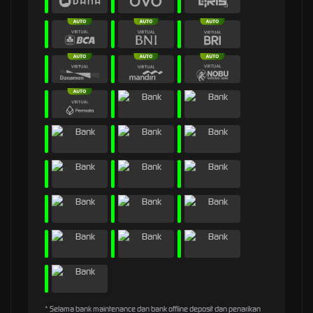
* Selama bank maintenance dan bank offline deposit dan penarikan