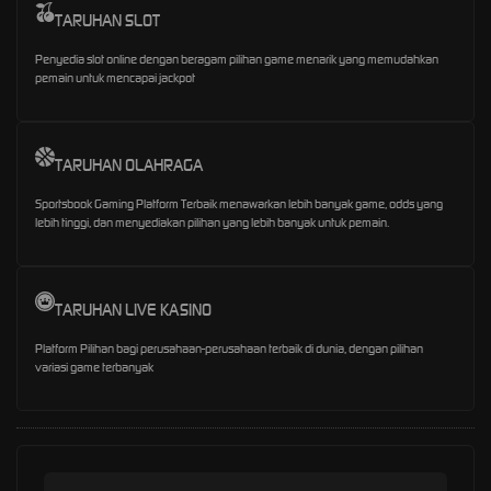
TARUHAN SLOT
Penyedia slot online dengan beragam pilihan game menarik yang memudahkan
pemain untuk mencapai jackpot
TARUHAN OLAHRAGA
Sportsbook Gaming Platform Terbaik menawarkan lebih banyak game, odds yang
lebih tinggi, dan menyediakan pilihan yang lebih banyak untuk pemain.
TARUHAN LIVE KASINO
Platform Pilihan bagi perusahaan-perusahaan terbaik di dunia, dengan pilihan
variasi game terbanyak