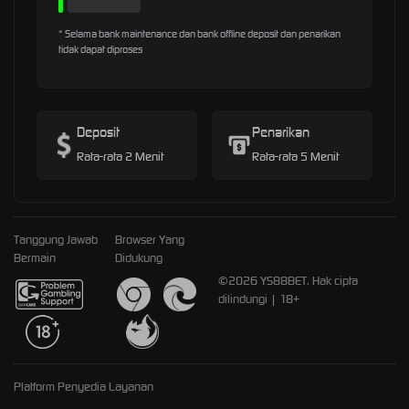
* Selama bank maintenance dan bank offline deposit dan penarikan
tidak dapat diproses
Deposit
Penarikan
Rata-rata 2 Menit
Rata-rata 5 Menit
Tanggung Jawab
Browser Yang
Bermain
Didukung
©2026 YS88BET. Hak cipta
dilindungi | 18+
Platform Penyedia Layanan