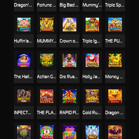
Dragon's Blaze Link
Fortune Gold Pots
Big Bad Wolf
Mummy’s Treasure Quest
Triple Spin Xtreme
Huffin'and Puffin'Jackpot
MUMMY'S CURSE
Crown of Olympus
Triple Ignite
THE PUPPIES IN EGYPT
The Hallowin Bats
Aztlan Gems
Ore Rush: Cart Collector
Holly Jackpot
Money Piggies
INFECTED ZONE
THE FLAME CITY
RAPID FIRE BLAST
Gold Rush Mania
Dragon Link Collection