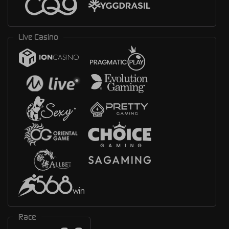
Live Casino
Race