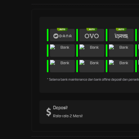
* Selama bank maintenance dan bank offline deposit dan penarik
Deposit
Rata-rata 2 Menit