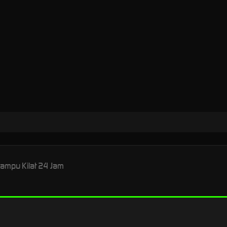
ampu Kilat 24 Jam