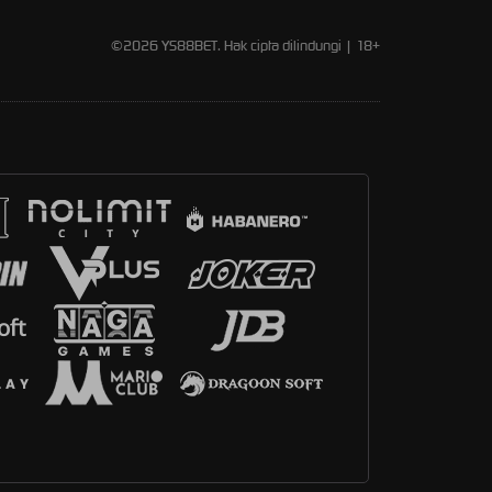
©2026 YS88BET. Hak cipta dilindungi | 18+