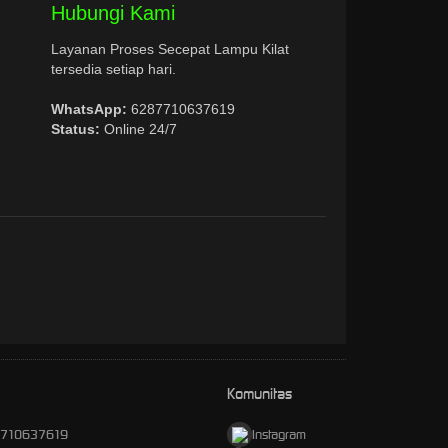
Hubungi Kami
Layanan Proses Secepat Lampu Kilat
tersedia setiap hari.
WhatsApp:
6287710637619
Status:
Online 24/7
Komunitas
710637619
Instagram