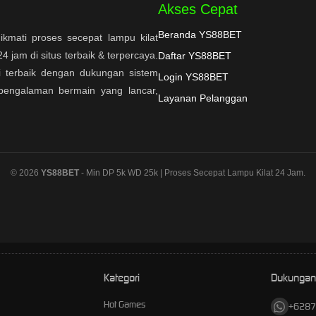
Akses Cepat
Beranda YS88BET
ikmati proses secepat lampu kilat
am di situs terbaik & terpercaya.
Daftar YS88BET
terbaik dengan dukungan sistem
Login YS88BET
pengalaman bermain yang lancar,
Layanan Pelanggan
© 2026
YS88BET
- Min DP 5k WD 25k | Proses Secepat Lampu Kilat 24 Jam.
Kategori
Dukungan
Hot Games
+6287