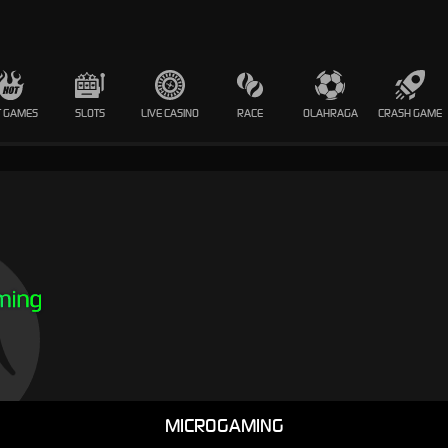
T GAMES
SLOTS
LIVE CASINO
RACE
OLAHRAGA
CRASH GAME
MICROGAMING