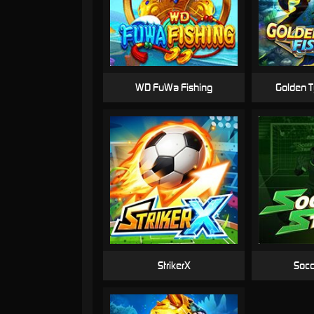
WD FuWa Fishing
Golden T
StrikerX
Socc