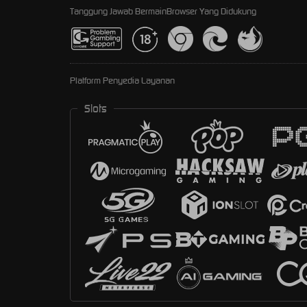
Tanggung Jawab Bermain
Browser Yang Didukung
Platform Penyedia Layanan
Slots