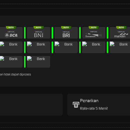
an tidak dapat diproses
Penarikan
Rata-rata 5 Menit