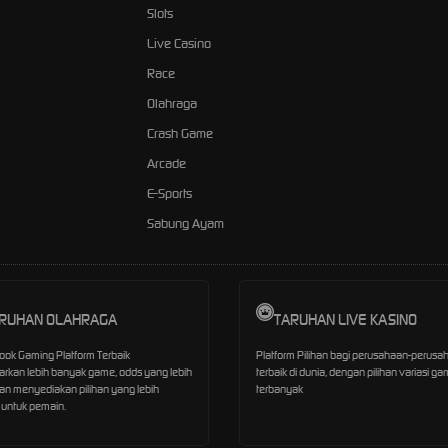
Slots
Live Casino
Race
Olahraga
Crash Game
Arcade
E-Sports
Sabung Ayam
RUHAN OLAHRAGA
TARUHAN LIVE KASINO
ook Gaming Platform Terbaik
Platform Pilihan bagi perusahaan-perusa
kan lebih banyak game, odds yang lebih
terbaik di dunia, dengan pilihan variasi g
 dan menyediakan pilihan yang lebih
terbanyak
untuk pemain.