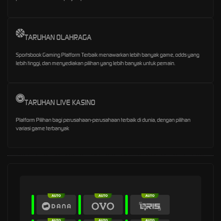
TARUHAN OLAHRAGA
Sportsbook Gaming Platform Terbaik menawarkan lebih banyak game, odds yang
lebih tinggi, dan menyediakan pilihan yang lebih banyak untuk pemain.
TARUHAN LIVE KASINO
Platform Pilihan bagi perusahaan-perusahaan terbaik di dunia, dengan pilihan
variasi game terbanyak