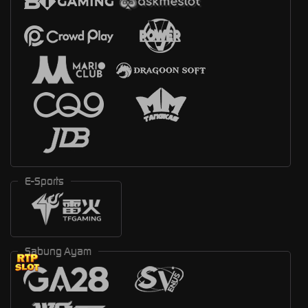
E-Sports
Sabung Ayam