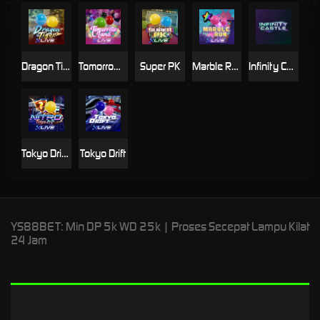
Dragon Tiger
Tomorrow land
Super PK
Marble Run
Infinity Castle
Tokyo Drift Nitro
Tokyo Drift
YS88BET: Min DP 5k WD 25k | Proses Secepat Lampu Kilat
24 Jam