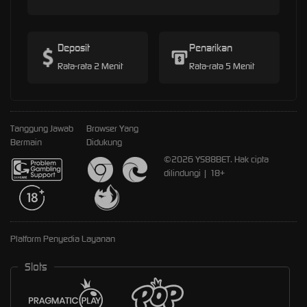
Deposit
Penarikan
Rata-rata 2 Menit
Rata-rata 5 Menit
Tanggung Jawab
Browser Yang
Bermain
Didukung
©2026 YS88BET. Hak cipta
dilindungi | 18+
Platform Penyedia Layanan
Slots