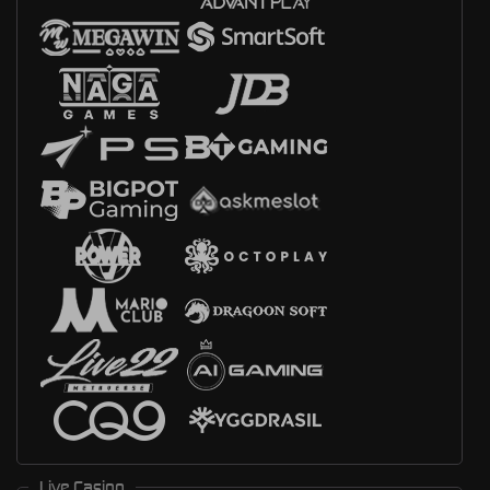
Live Casino