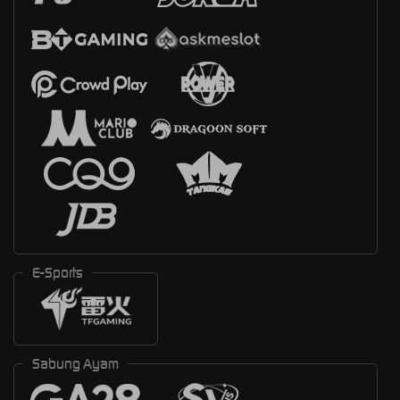
E-Sports
Sabung Ayam