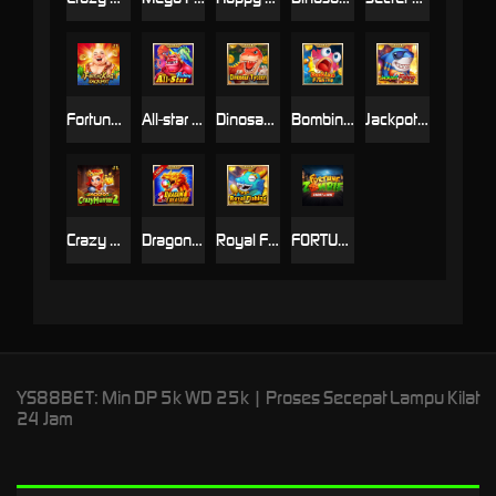
Fortune King Jackpot
All-star Fishing
Dinosaur Tycoon
Bombing Fishing
Jackpot Fishing
Crazy Hunter 2
Dragon Treasure
Royal Fishing
FORTUNE ZOMBIE
YS88BET: Min DP 5k WD 25k | Proses Secepat Lampu Kilat
24 Jam