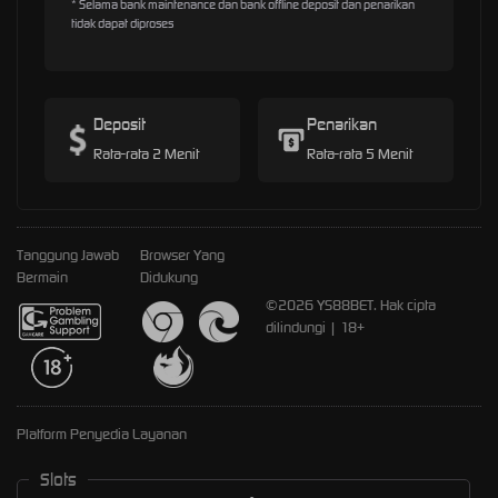
* Selama bank maintenance dan bank offline deposit dan penarikan
tidak dapat diproses
Deposit
Penarikan
Rata-rata 2 Menit
Rata-rata 5 Menit
Tanggung Jawab
Browser Yang
Bermain
Didukung
©2026 YS88BET. Hak cipta
dilindungi | 18+
Platform Penyedia Layanan
Slots