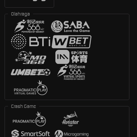
Olahraga
Crash Game