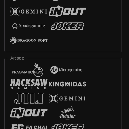
Arcade