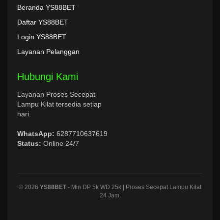
Beranda YS88BET
Daftar YS88BET
Login YS88BET
Layanan Pelanggan
Hubungi Kami
Layanan Proses Secepat
Lampu Kilat tersedia setiap
hari.
WhatsApp:
6287710637619
Status:
Online 24/7
© 2026
YS88BET
- Min DP 5k WD 25k | Proses Secepat Lampu Kilat
24 Jam.