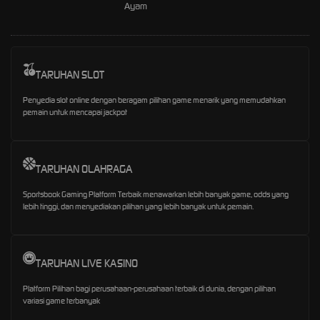
Ayam
TARUHAN SLOT
Penyedia slot online dengan beragam pilihan game menarik yang memudahkan
pemain untuk mencapai jackpot
TARUHAN OLAHRAGA
Sportsbook Gaming Platform Terbaik menawarkan lebih banyak game, odds yang
lebih tinggi, dan menyediakan pilihan yang lebih banyak untuk pemain.
TARUHAN LIVE KASINO
Platform Pilihan bagi perusahaan-perusahaan terbaik di dunia, dengan pilihan
variasi game terbanyak