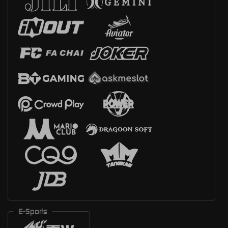
E-Sports