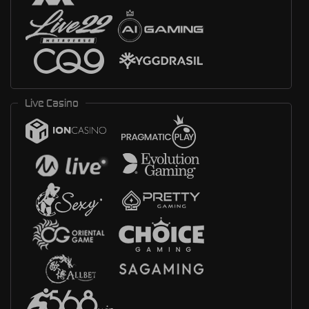
Live Casino