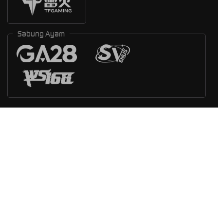
Sabung Ayam