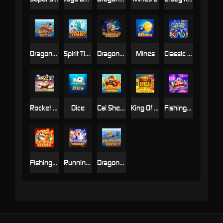
Dragon Fishing
Spirit Tide Legend
Dragon of Demons
Mines
Classic Mario
Rocket Derby
Dice
Cai Shen Fishing
King Of Football
Fishing Disco
Fishing YiLuFa
Running Chicken
Dragon Fishing II