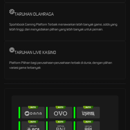
TARUHAN OLAHRAGA
Sportsbook Gaming Platform Terbaik menawarkan lebih banyak game, odds yang
lebih tinggi, dan menyediakan pilihan yang lebih banyak untuk pemain.
TARUHAN LIVE KASINO
Platform Pilihan bagi perusahaan-perusahaan terbaik di dunia, dengan pilihan
variasi game terbanyak