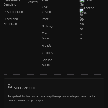
Twitter
Referral
Gambling
Live
Facebo
Pusat Bantuan
Casino
ok
Syarat dan
Race
Ketentuan
Olahraga
Crash
Game
Arcade
E-Sports
Sabung
Ayam
TARUHAN SLOT
Penyedia slot online dengan beragam pilihan game menarik yang memudahkan
pemain untuk mencapai jackpot