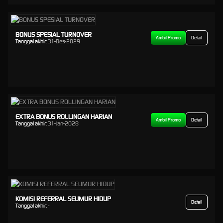
BONUS SPESIAL TURNOVER
Ambil Promo
Detail
Tanggal akhir:
31-Des-2029
EXTRA BONUS ROLLINGAN HARIAN
Ambil Promo
Detail
Tanggal akhir:
31-Jan-2028
KOMISI REFERRAL SEUMUR HIDUP
Detail
Tanggal akhir:
-