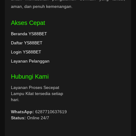
aman, dan penuh kemenangan.
Akses Cepat
Beranda YS88BET
Daftar YS88BET
Login YS88BET
Layanan Pelanggan
Hubungi Kami
Layanan Proses Secepat
Lampu Kilat tersedia setiap
hari.
WhatsApp:
6287710637619
Status:
Online 24/7