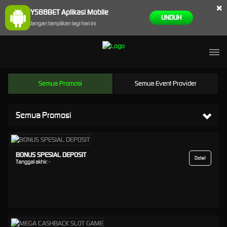
×
YS88BET Aplikasi Mobile
UNDUH
Jangan tampilkan lagi hari ini
Semua Promosi
Semua Event Provider
Semua Promosi
BONUS SPESIAL DEPOSIT
Detail
Tanggal akhir:
-