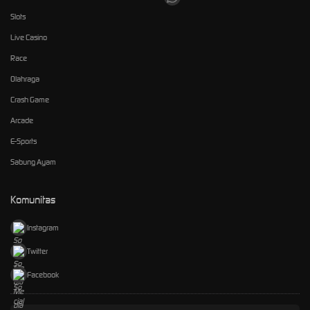
Slots
Live Casino
Race
Olahraga
Crash Game
Arcade
E-Sports
Sabung Ayam
Komunitas
Instagram
Twitter
Facebook