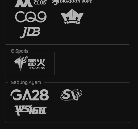
E-Sports
Sabung Ayam