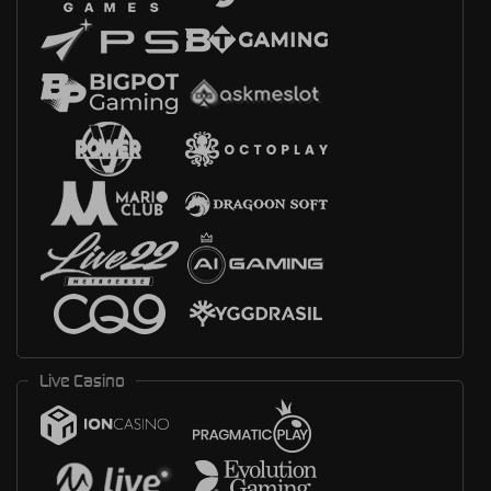
Live Casino