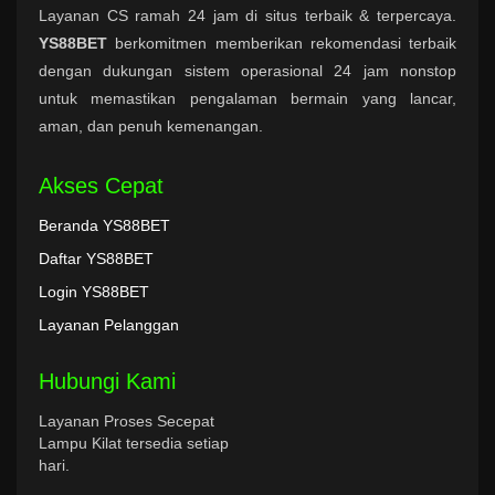
Layanan CS ramah 24 jam di situs terbaik & terpercaya.
YS88BET
berkomitmen memberikan rekomendasi terbaik
dengan dukungan sistem operasional 24 jam nonstop
untuk memastikan pengalaman bermain yang lancar,
aman, dan penuh kemenangan.
Akses Cepat
Beranda YS88BET
Daftar YS88BET
Login YS88BET
Layanan Pelanggan
Hubungi Kami
Layanan Proses Secepat
Lampu Kilat tersedia setiap
hari.