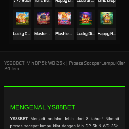
777 Rush
Tut's Treasure Tower
Happy Dragon
Code of Cairo
Dino Drop
Lucky Dog
Master Gems
Plushie Wins
Lucky Dice
Happy Nets
YS88BET: Min DP 5k WD 25k | Proses Secepat Lampu Kilat
24 Jam
MENGENAL YS88BET
YS88BET
Menjadi andalan lebih dari 8 tahun! Nikmati
proses secepat lampu kilat dengan Min DP 5k & WD 25k.