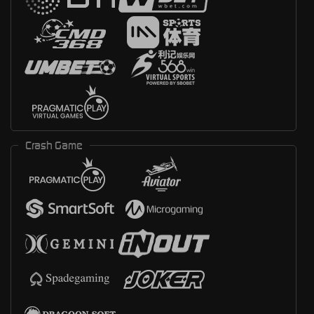
Crash Game