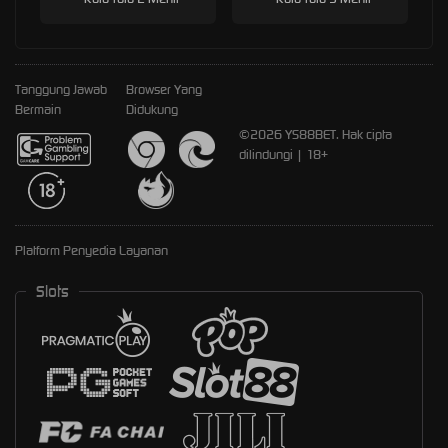
Tanggung Jawab
Browser Yang
Bermain
Didukung
©2026 YS88BET. Hak cipta
dilindungi | 18+
Platform Penyedia Layanan
Slots