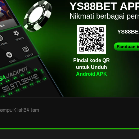
YS88BET AP
Nikmati berbagai pe
YS88BE
Panduan i
Pindai kode QR
untuk Unduh
Android APK
ampu Kilat 24 Jam