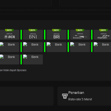
an tidak dapat diproses
Penarikan
Rata-rata 5 Menit