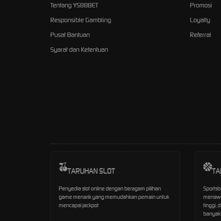
Tentang YS88BET
Promosi
Responsible Gambling
Loyalty
Pusat Bantuan
Referral
Syarat dan Ketentuan
TARUHAN SLOT
TA
Penyedia slot online dengan beragam pilihan
Sportsb
game menarik yang memudahkan pemain untuk
menawar
mencapai jackpot
tinggi,
banyak 