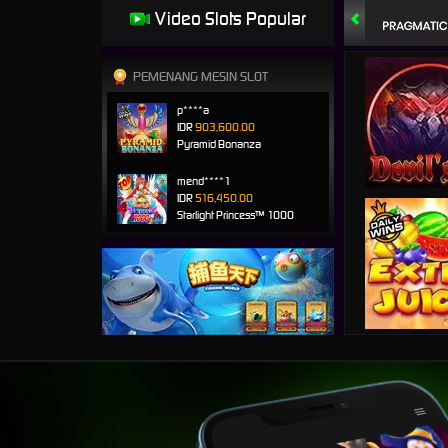
Video Slots Popular
PEMENANG MESIN SLOT
p****a
IDR
903,600.00
Pyramid Bonanza
mend****1
IDR
516,450.00
Starlight Princess™ 1000
tongs****7
IDR
472,960.00
Mahjong Ways 2
mend****1
IDR
438,990.00
Gates of Olympus 1000
er****1
IDR
418,400.00
Gates of Gatot Kaca 1000