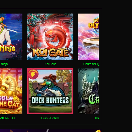
 Ninja
Koi Gate
Gates of Olympus Roulette
RTUNE CAT
Duck Hunters
The Crypt