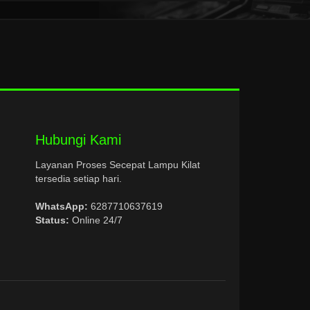
Hubungi Kami
Layanan Proses Secepat Lampu Kilat
tersedia setiap hari.
WhatsApp:
6287710637619
Status:
Online 24/7