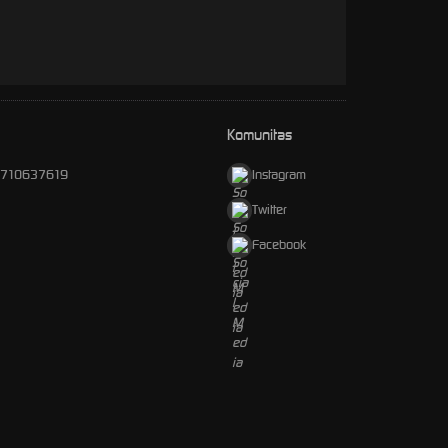
Komunitas
710637619
Instagram
Twitter
Facebook