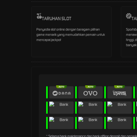
TARUHAN SLOT
TA
Penyedia slot online dengan beragam pilihan
Sportsb
game menarik yang memudahkan pemain untuk
menawar
mencapai jackpot
tinggi,
banyak 
* Selama bank maintenance dan bank offline deposit dan penarik