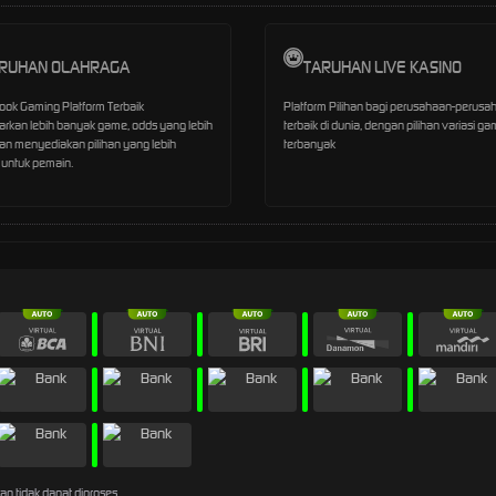
RUHAN OLAHRAGA
TARUHAN LIVE KASINO
ook Gaming Platform Terbaik
Platform Pilihan bagi perusahaan-perusa
kan lebih banyak game, odds yang lebih
terbaik di dunia, dengan pilihan variasi g
 dan menyediakan pilihan yang lebih
terbanyak
untuk pemain.
an tidak dapat diproses