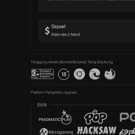
Deposit
Rata-rata 2 Menit
Tanggung Jawab Bermain
Browser Yang Didukung
Platform Penyedia Layanan
Slots