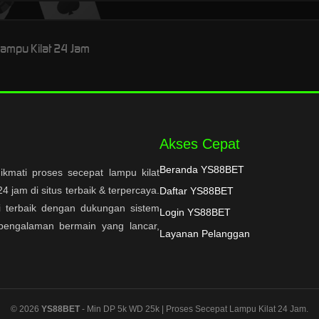
ampu Kilat 24 Jam
Akses Cepat
Beranda YS88BET
ikmati proses secepat lampu kilat
am di situs terbaik & terpercaya.
Daftar YS88BET
terbaik dengan dukungan sistem
Login YS88BET
pengalaman bermain yang lancar,
Layanan Pelanggan
© 2026
YS88BET
- Min DP 5k WD 25k | Proses Secepat Lampu Kilat 24 Jam.