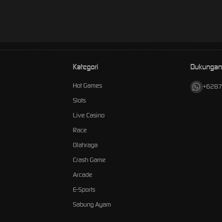
Kategori
Dukungan
Hot Games
+6287
Slots
Live Casino
Race
Olahraga
Crash Game
Arcade
E-Sports
Sabung Ayam