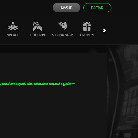
MASUK
DAFTAR
ARCADE
E-SPORTS
SABUNG AYAM
PROMOSI
s, taruhan cepat, dan simulasi seperti nyata —