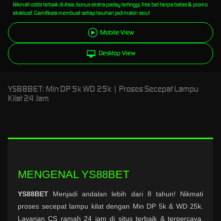
Nikmati odds terbaik di Asia, bonus ekstra parlay tertinggi, free bet tanpa batas & promo
eksklusif. Gamifikasi membuat setiap taruhan jadi makin seru!
Mobile View
Desktop View
YS88BET: Min DP 5k WD 25k | Proses Secepat Lampu
Kilat 24 Jam
MENGENAL YS88BET
YS88BET
Menjadi andalan lebih dari 8 tahun! Nikmati
proses secepat lampu kilat dengan Min DP 5k & WD 25k.
Layanan CS ramah 24 jam di situs terbaik & terpercaya.