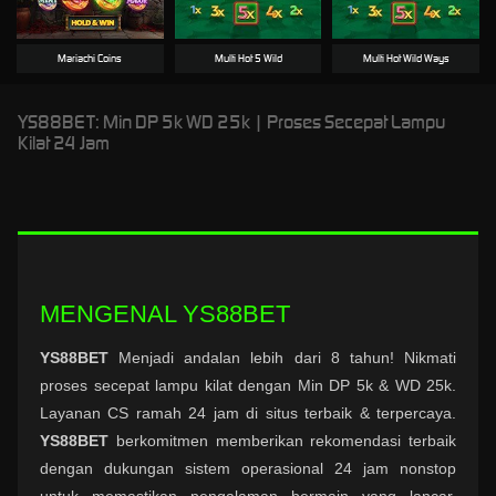
Mariachi Coins
Multi Hot 5 Wild
Multi Hot Wild Ways
YS88BET: Min DP 5k WD 25k | Proses Secepat Lampu
Kilat 24 Jam
MENGENAL YS88BET
YS88BET
Menjadi andalan lebih dari 8 tahun! Nikmati
proses secepat lampu kilat dengan Min DP 5k & WD 25k.
Layanan CS ramah 24 jam di situs terbaik & terpercaya.
YS88BET
berkomitmen memberikan rekomendasi terbaik
dengan dukungan sistem operasional 24 jam nonstop