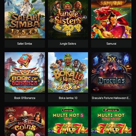
Safari Simba
Jungle Sisters
Samurai
Book Of Bonanza
Boka Jamba 10
Dracula's Fortune Halloween Edition