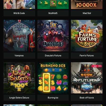
Wild & Gods
MultiHot5
Mad Slot
Vampires
Dracula's Fortune
Farm's Fortune
Jungle Sisters Deluxe
Burning Ice
Book of Futuria