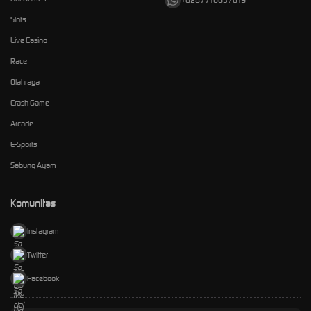
+6287710637619
Slots
Live Casino
Race
Olahraga
Crash Game
Arcade
E-Sports
Sabung Ayam
Komunitas
Instagram
Twitter
Facebook