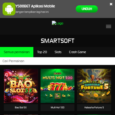
×
YS88BET Aplikasi Mobile
UNDUH
Jangan tampilkan lagi hari ini
SMARTSOFT
Semua permainan
Top 20
Slots
Crash Game
Bao Slot 5X
Multi Hot 100
Habesha Fortune 5