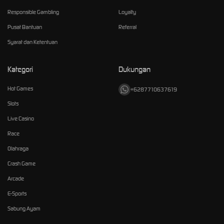
Responsible Gambling
Loyalty
Pusat Bantuan
Referral
Syarat dan Ketentuan
Kategori
Dukungan
Hot Games
+6287710637619
Slots
Live Casino
Race
Olahraga
Crash Game
Arcade
E-Sports
Sabung Ayam