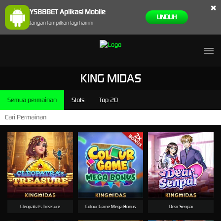
×
YS88BET Aplikasi Mobile
UNDUH
Jangan tampilkan lagi hari ini
KING MIDAS
Semua permainan
Slots
Top 20
Cleopatra's Treasure
Colour Game Mega Bonus
Dear Senpai