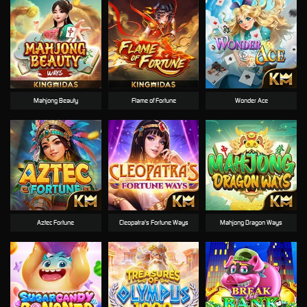
Mahjong Beauty
Flame of Fortune
Wonder Ace
Aztec Fortune
Cleopatra's Fortune Ways
Mahjong Dragon Ways