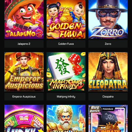
Jalapeno 2
Golden Fuwa
Zorro
Emperor Auspicious
Mahjong Infinity
Cleopatra