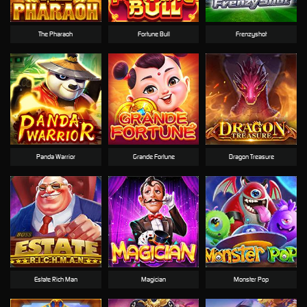
The Pharaoh
Fortune Bull
Frenzyshot
Panda Warrior
Grande Fortune
Dragon Treasure
Estate Rich Man
Magician
Monster Pop