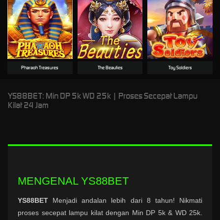
Pharaoh Treasures
The Beauties
Toy Soldiers
YS88BET: Min DP 5k WD 25k | Proses Secepat Lampu
Kilat 24 Jam
MENGENAL YS88BET
YS88BET
Menjadi andalan lebih dari 8 tahun! Nikmati
proses secepat lampu kilat dengan Min DP 5k & WD 25k.