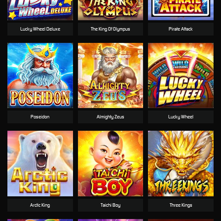
Lucky Wheel Deluxe
The King Of Olympus
Pirate Attack
Poseidon
Almighty Zeus
Lucky Wheel
Arctic King
Taichi Boy
Three Kings