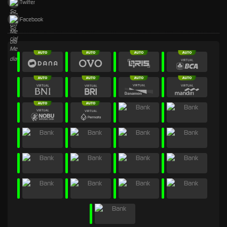
Twitter
Facebook