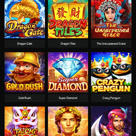
Dragon Gate
Dragon Tiles
The Unsurpassed Grace
Gold Rush
Super Diamond
Crazy Penguin