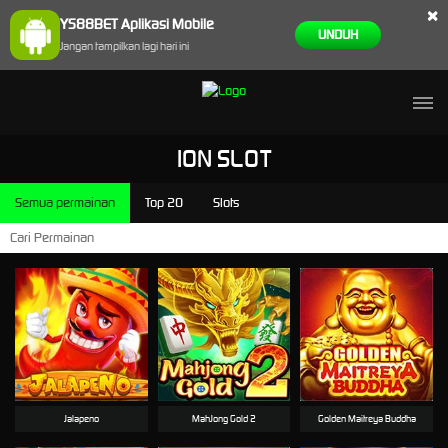
×
YS88BET Aplikasi Mobile
UNDUH
Jangan tampilkan lagi hari ini
ION SLOT
Semua permainan
Top 20
Slots
Jalapeno
MahJong Gold 2
Golden Maitreya Buddha