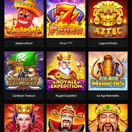
Jalapeno Burst
Fever 777
Legend of Aztec
Caribbean Treasure
Royale Expedition
Ice Age Mammoths