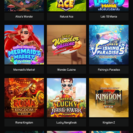
Alice's Wonder
Natural Ace
Lab 19 Mania
Mermaid's Market
Wonder Cuisine
Fishing's Paradise
Roma Kingdom
Lucky NangKwak
Kingdom Z