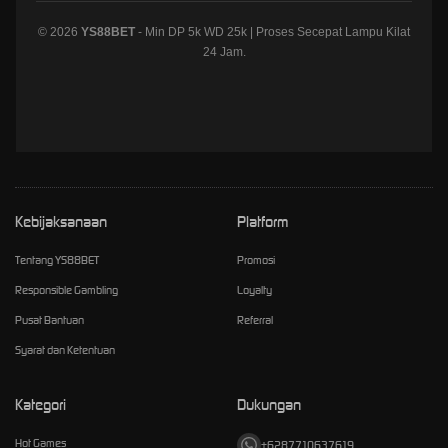
© 2026
YS88BET
- Min DP 5k WD 25k | Proses Secepat Lampu Kilat
24 Jam.
Kebijaksanaan
Platform
Tentang YS88BET
Promosi
Responsible Gambling
Loyalty
Pusat Bantuan
Referral
Syarat dan Ketentuan
Kategori
Dukungan
Hot Games
+6287710637619