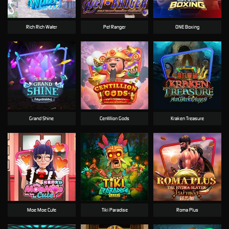
Rich Rich Water
Pet Ranger
ONE Boxing
Grand Shine
Centillion Gods
Kraken Treasure
Moe Moe Cute
Tiki Paradise
Roma Plus