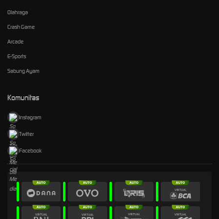
Olahraga
Crash Game
Arcade
E-Sports
Sabung Ayam
Komunitas
Instagram
Twitter
Facebook