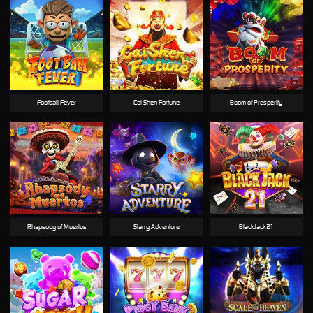
Football Fever
Cai Shen Fortune
Boom of Prosperity
Rhapsody of Muertos
Starry Adventure
BlackJack21