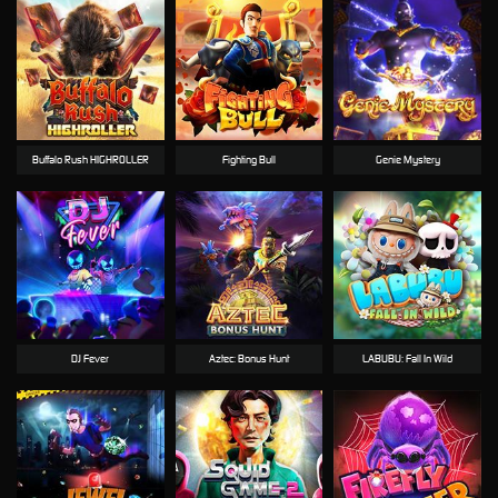
Buffalo Rush HIGHROLLER
Fighting Bull
Genie Mystery
DJ Fever
Aztec: Bonus Hunt
LABUBU: Fall In Wild