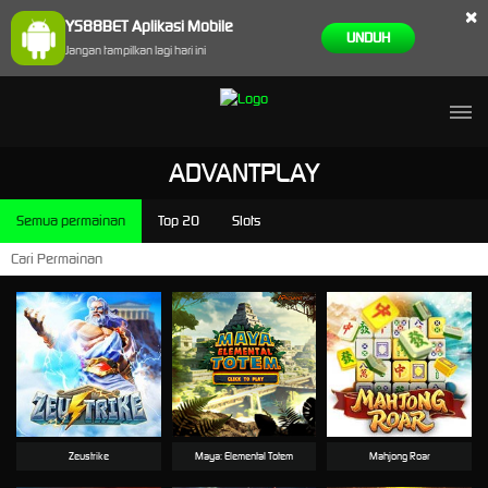
×
YS88BET Aplikasi Mobile
UNDUH
Jangan tampilkan lagi hari ini
ADVANTPLAY
Semua permainan
Top 20
Slots
Zeustrike
Maya: Elemental Totem
Mahjong Roar