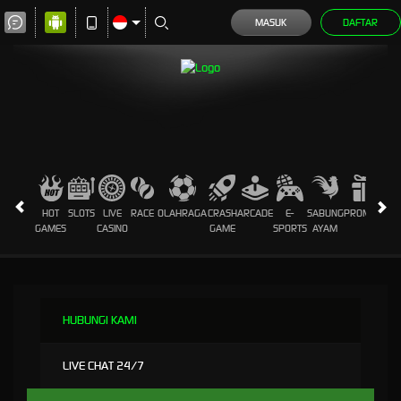
MASUK
DAFTAR
HOT
SLOTS
LIVE
RACE
OLAHRAGA
CRASH
ARCADE
E-
SABUNG
PROMOSI
GAMES
CASINO
GAME
SPORTS
AYAM
HUBUNGI KAMI
LIVE CHAT 24/7