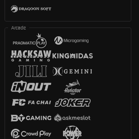
Arcade