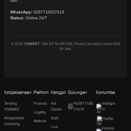
hari.
WhatsApp:
6287710637619
Status:
Online 24/7
© 2026
YS88BET
- Min DP 5k WD 25k | Proses Secepat Lampu Kilat
24 Jam.
Kebijaksanaan
Platform
Kategori
Dukungan
Komunitas
Tentang
Promosi
Hot
+62877106
Instagra
YS88BET
Games
37619
m
Loyalty
Responsible
Slots
Twitter
Referral
Gambling
Live
Facebo