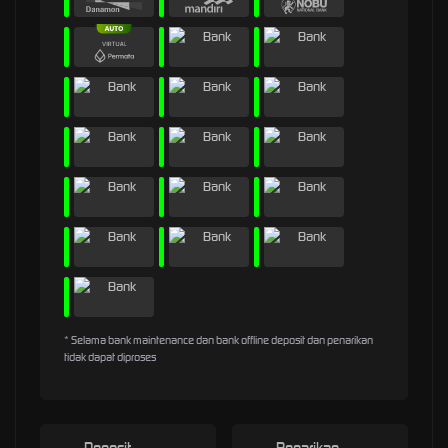
* Selama bank maintenance dan bank offline deposit dan penarikan
tidak dapat diproses
Deposit
Penarikan