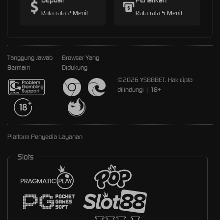
Rata-rata 2 Menit
Rata-rata 5 Menit
Tanggung Jawab
Browser Yang
Bermain
Didukung
©2026 YS88BET. Hak cipta
dilindungi | 18+
Platform Penyedia Layanan
Slots