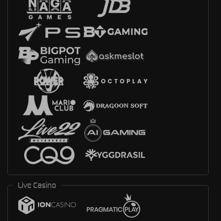
Live Casino