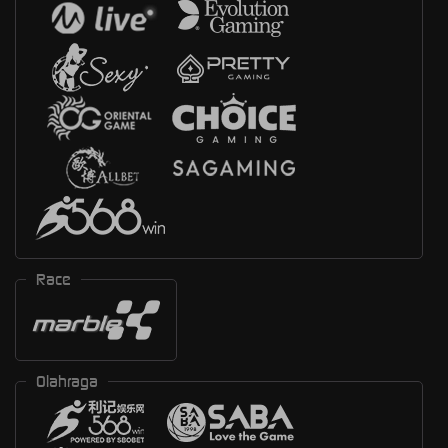
Race
Olahraga