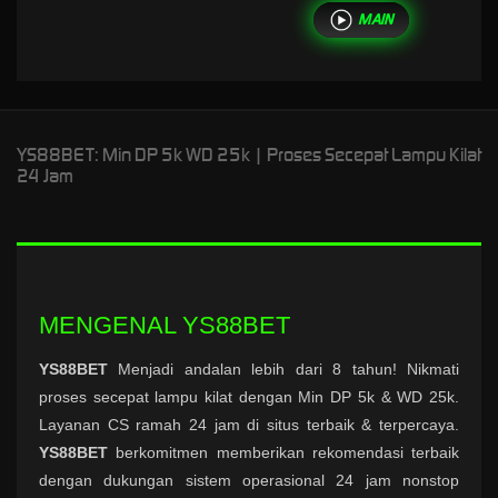
MAIN
YS88BET: Min DP 5k WD 25k | Proses Secepat Lampu Kilat
24 Jam
MENGENAL YS88BET
YS88BET
Menjadi andalan lebih dari 8 tahun! Nikmati
proses secepat lampu kilat dengan Min DP 5k & WD 25k.
Layanan CS ramah 24 jam di situs terbaik & terpercaya.
YS88BET
berkomitmen memberikan rekomendasi terbaik
dengan dukungan sistem operasional 24 jam nonstop