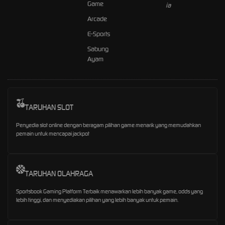
Game
Arcade
E-Sports
Sabung
Ayam
TARUHAN SLOT
Penyedia slot online dengan beragam pilihan game menarik yang memudahkan
pemain untuk mencapai jackpot
TARUHAN OLAHRAGA
Sportsbook Gaming Platform Terbaik menawarkan lebih banyak game, odds yang
lebih tinggi, dan menyediakan pilihan yang lebih banyak untuk pemain.