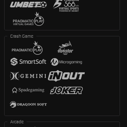
Crash Game
Arcade