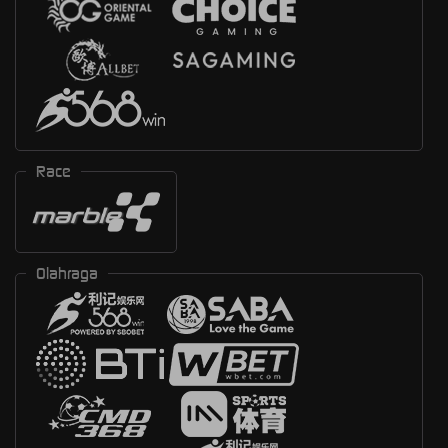
Race
Olahraga