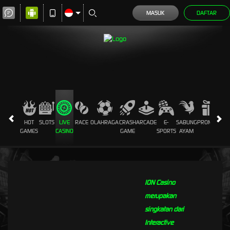
MASUK
DAFTAR
HOT
SLOTS
LIVE
RACE
OLAHRAGA
CRASH
ARCADE
E-
SABUNG
PROMOSI
GAMES
CASINO
GAME
SPORTS
AYAM
ION Casino
merupakan
singkatan dari
Interactive