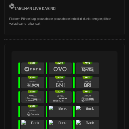
TARUHAN LIVE KASINO
Platform Pilihan bagi perusahaan-perusahaan terbaik di dunia, dengan pilihan
variasi game terbanyak