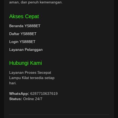
aman, dan penuh kemenangan.
Akses Cepat
Beranda YS88BET
Daftar YS88BET
Login YS88BET
Layanan Pelanggan
Hubungi Kami
Layanan Proses Secepat
Lampu Kilat tersedia setiap
hari.
WhatsApp:
6287710637619
Status:
Online 24/7