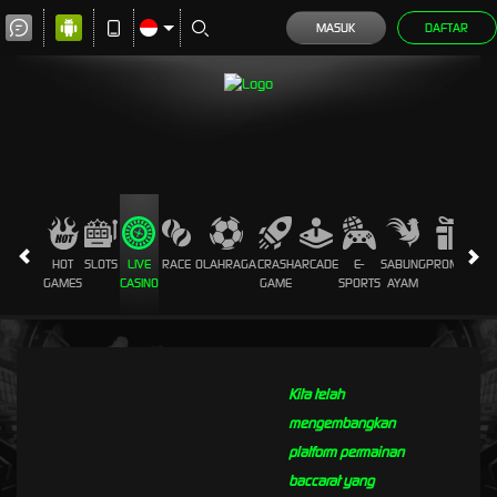
MASUK
DAFTAR
HOT
SLOTS
LIVE
RACE
OLAHRAGA
CRASH
ARCADE
E-
SABUNG
PROMOSI
GAMES
CASINO
GAME
SPORTS
AYAM
Kita telah
mengembangkan
platform permainan
baccarat yang