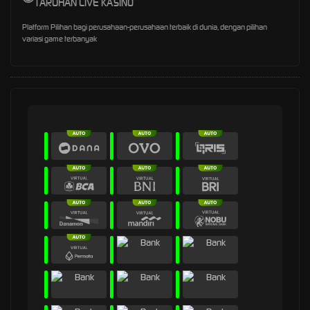
TARUHAN LIVE KASINO
Platform Pilihan bagi perusahaan-perusahaan terbaik di dunia, dengan pilihan
variasi game terbanyak