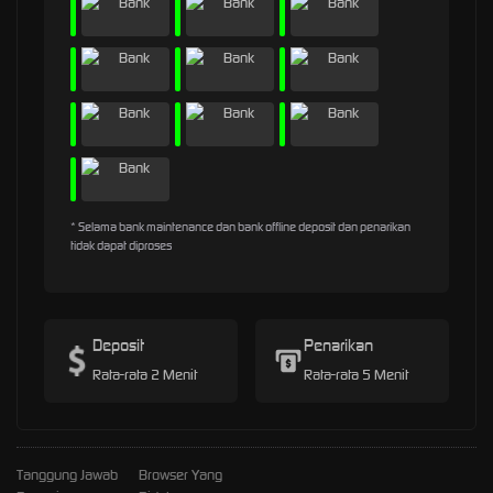
* Selama bank maintenance dan bank offline deposit dan penarikan
tidak dapat diproses
Deposit
Penarikan
Rata-rata 2 Menit
Rata-rata 5 Menit
Tanggung Jawab
Browser Yang