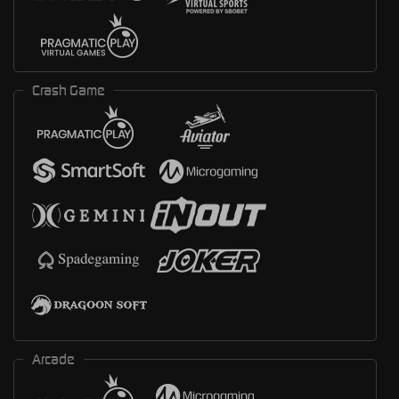
Crash Game
Arcade