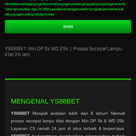
dinobatkan sebagai penyedia judi sabung ayam online yang paling terpercaya di dunia.
Tidak sampai disitu saja, SV388 juga dikenal sebagai wadah penyedia permainan judi
sabung ayam paling fairplay di Asia.
MAIN
YS88BET: Min DP 5k WD 25k | Proses Secepat Lampu
Kilat 24 Jam
MENGENAL YS88BET
YS88BET
Menjadi andalan lebih dari 8 tahun! Nikmati
proses secepat lampu kilat dengan Min DP 5k & WD 25k.
Layanan CS ramah 24 jam di situs terbaik & terpercaya.