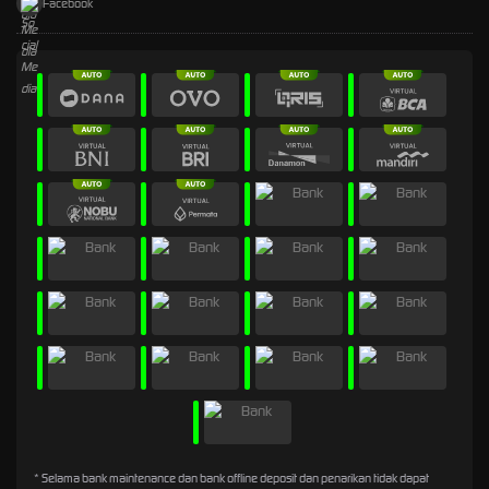
Facebook
* Selama bank maintenance dan bank offline deposit dan penarikan tidak dapat