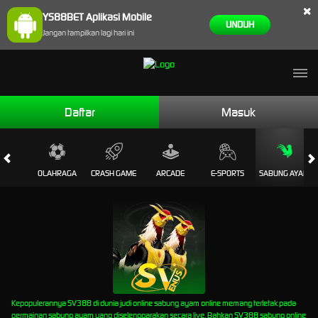
×
YS88BET Aplikasi Mobile
UNDUH
Jangan tampilkan lagi hari ini
Daftar
Masuk
CE
OLAHRAGA
CRASH GAME
ARCADE
E-SPORTS
SABUNG AYAM
Kepopulerannya SV388 di dunia judi online sabung ayam online memang terletak pada
permainan sabung ayam yang diselenggarakan secara live. Bahkan SV388 sabung online