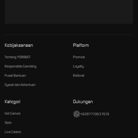
Kebijaksanaan
Platform
Tentang YS88BET
Promosi
Responsible Gambling
Loyalty
Pusat Bantuan
Referral
Syarat dan Ketentuan
Kategori
Dukungan
Hot Games
+6287710637619
Slots
Live Casino