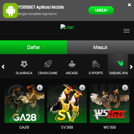
×
YS88BET Aplikasi Mobile
UNDUH
Jangan tampilkan lagi hari ini
Daftar
Masuk
CE
OLAHRAGA
CRASH GAME
ARCADE
E-SPORTS
SABUNG AYAM
i
i
i
GA28
SV388
WS168