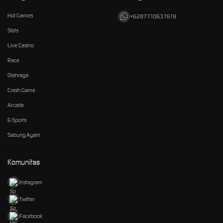
Hot Games
+6287710637619
Slots
Live Casino
Race
Olahraga
Crash Game
Arcade
E-Sports
Sabung Ayam
Komunitas
Instagram
Twitter
Facebook