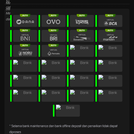
* Selama bank maintenance dan bank offline deposit dan penarikan tidak dapat
diproses