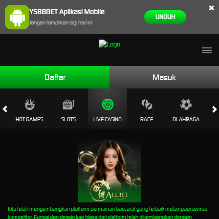
×
YS88BET Aplikasi Mobile
UNDUH
Jangan tampilkan lagi hari ini
Daftar
Masuk
HOT GAMES
SLOTS
LIVE CASINO
RACE
OLAHRAGA
CRA
Kita telah mengembangkan platform permainan baccarat yang terbaik melampaui semua
kompetitor. Fungsi dan desain luar biasa dari platform telah dikembangkan dengan