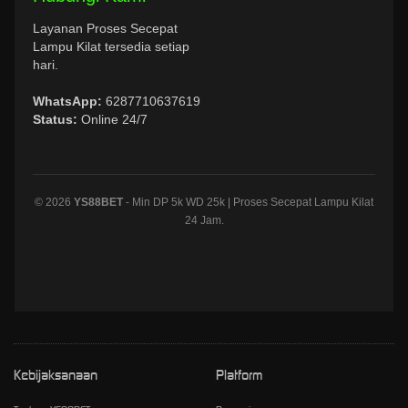
Layanan Proses Secepat
Lampu Kilat tersedia setiap
hari.
WhatsApp:
6287710637619
Status:
Online 24/7
© 2026
YS88BET
- Min DP 5k WD 25k | Proses Secepat Lampu Kilat
24 Jam.
Kebijaksanaan
Platform