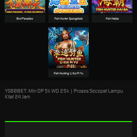
Bird Paradise
Fish Hunter Spongebob
Fish Haiba
Fish Hunting: Li Kui Pi Yu
YS88BET: Min DP 5k WD 25k | Proses Secepat Lampu
Kilat 24 Jam