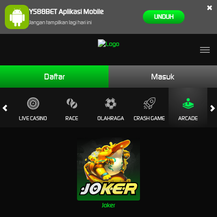
×
YS88BET Aplikasi Mobile
UNDUH
Jangan tampilkan lagi hari ini
Daftar
Masuk
S
LIVE CASINO
RACE
OLAHRAGA
CRASH GAME
ARCADE
Joker