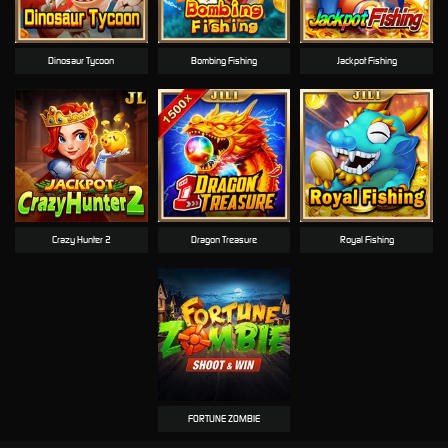
Dinosaur Tycoon
Bombing Fishing
Jackpot Fishing
Crazy Hunter 2
Dragon Treasure
Royal Fishing
FORTUNE ZOMBIE