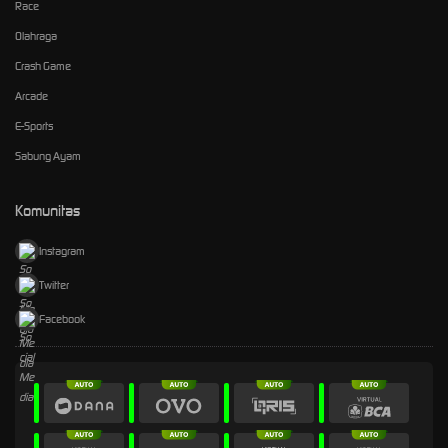
Race
Olahraga
Crash Game
Arcade
E-Sports
Sabung Ayam
Komunitas
Instagram
Twitter
Facebook