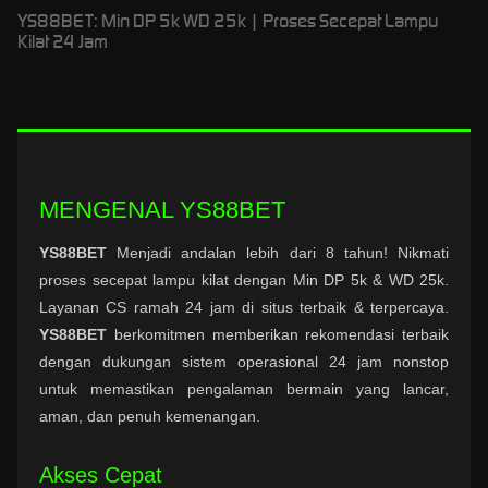
YS88BET: Min DP 5k WD 25k | Proses Secepat Lampu
Kilat 24 Jam
MENGENAL YS88BET
YS88BET
Menjadi andalan lebih dari 8 tahun! Nikmati
proses secepat lampu kilat dengan Min DP 5k & WD 25k.
Layanan CS ramah 24 jam di situs terbaik & terpercaya.
YS88BET
berkomitmen memberikan rekomendasi terbaik
dengan dukungan sistem operasional 24 jam nonstop
untuk memastikan pengalaman bermain yang lancar,
aman, dan penuh kemenangan.
Akses Cepat