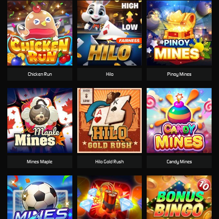
Chicken Run
Hilo
Pinoy Mines
Mines Maple
Hilo Gold Rush
Candy Mines