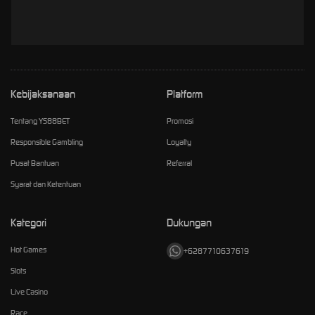
Kebijaksanaan
Platform
Tentang YS88BET
Promosi
Responsible Gambling
Loyalty
Pusat Bantuan
Referral
Syarat dan Ketentuan
Kategori
Dukungan
Hot Games
+6287710637619
Slots
Live Casino
Race