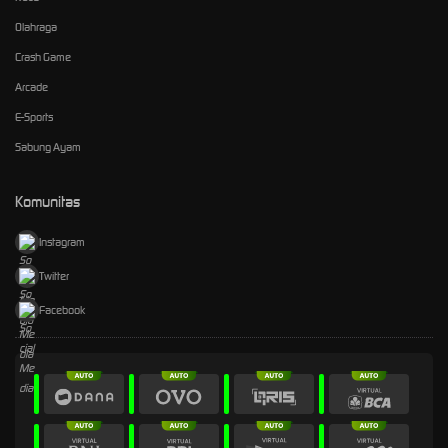
Olahraga
Crash Game
Arcade
E-Sports
Sabung Ayam
Komunitas
Instagram
Twitter
Facebook