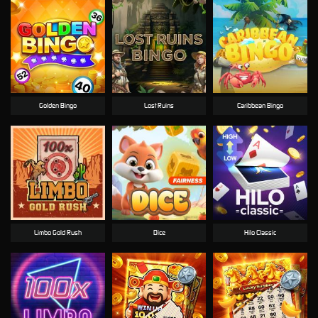
Golden Bingo
Lost Ruins
Caribbean Bingo
Limbo Gold Rush
Dice
Hilo Classic