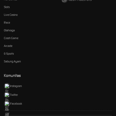
Slots
Live Casino
Race
Olahraga
Crash Game
Arcade
E-Sports
Sabung Ayam
Komunitas
Instagram
Twitter
Facebook