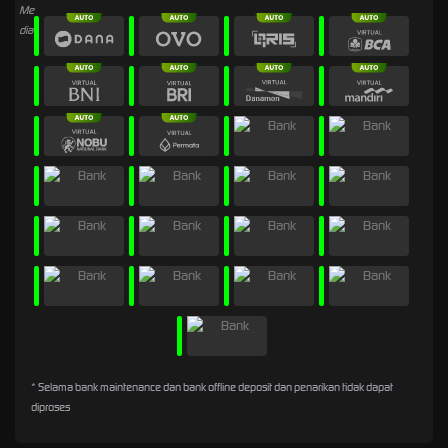
* Selama bank maintenance dan bank offline deposit dan penarikan tidak dapat
diproses