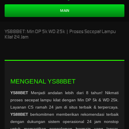
MAIN
YS88BET: Min DP 5k WD 25k | Proses Secepat Lampu
Kilat 24 Jam
MENGENAL YS88BET
YS88BET
Menjadi andalan lebih dari 8 tahun! Nikmati
proses secepat lampu kilat dengan Min DP 5k & WD 25k.
Layanan CS ramah 24 jam di situs terbaik & terpercaya.
YS88BET
berkomitmen memberikan rekomendasi terbaik
dengan dukungan sistem operasional 24 jam nonstop
untuk memastikan pengalaman bermain yang lancar,