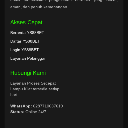
aman, dan penuh kemenangan.
Akses Cepat
Beranda YS88BET
Daftar YS88BET
Login YS88BET
Layanan Pelanggan
Hubungi Kami
Layanan Proses Secepat
Lampu Kilat tersedia setiap
hari.
WhatsApp:
6287710637619
Status:
Online 24/7