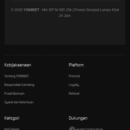
© 2026
YS88BET
- Min DP 5k WD 25k | Proses Secepat Lampu Kilat
24 Jam.
Kebijaksanaan
Platform
Tentang YS88BET
Promosi
Responsible Gambling
Loyalty
Pusat Bantuan
Referral
Syarat dan Ketentuan
Kategori
Dukungan
Hot Games
+6287710637619