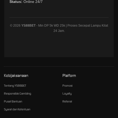
Status:
Online 24/7
© 2026
YS88BET
- Min DP 5k WD 25k | Proses Secepat Lampu Kilat
24 Jam.
Kebijaksanaan
Platform
Tentang YS88BET
Promosi
Responsible Gambling
Loyalty
Pusat Bantuan
Referral
Syarat dan Ketentuan