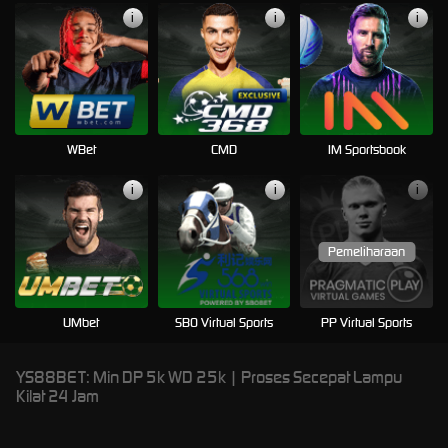
i
i
i
WBet
CMD
IM Sportsbook
i
i
i
UMbet
SBO Virtual Sports
PP Virtual Sports
YS88BET: Min DP 5k WD 25k | Proses Secepat Lampu
Kilat 24 Jam