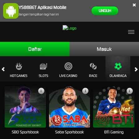
×
YS88BET Aplikasi Mobile
UNDUH
Jangan tampilkan lagi hari ini
Daftar
Masuk
HOT GAMES
SLOTS
LIVE CASINO
RACE
OLAHRAGA
CRA
i
i
i
SBO Sportsbook
Saba Sportsbook
BTi Gaming