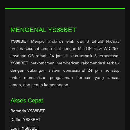
MENGENAL YS88BET
YS88BET
Menjadi andalan lebih dari 8 tahun! Nikmati
proses secepat lampu kilat dengan Min DP 5k & WD 25k.
Layanan CS ramah 24 jam di situs terbaik & terpercaya.
YS88BET
berkomitmen memberikan rekomendasi terbaik
dengan dukungan sistem operasional 24 jam nonstop
untuk memastikan pengalaman bermain yang lancar,
aman, dan penuh kemenangan.
Akses Cepat
Beranda YS88BET
Daftar YS88BET
Login YS88BET