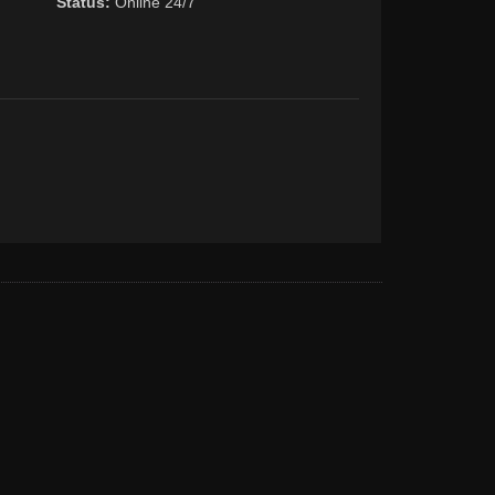
Status:
Online 24/7