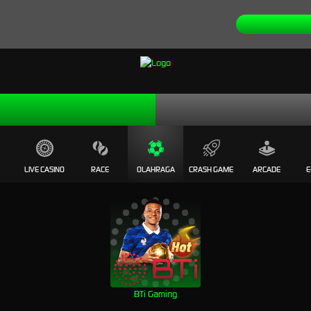
LIVE CASINO
RACE
OLAHRAGA
CRASH GAME
ARCADE
E
BTi Gaming