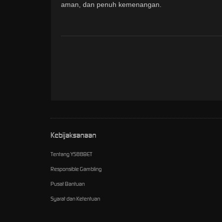
aman, dan penuh kemenangan.
Kebijaksanaan
Tentang YS88BET
Responsible Gambling
Pusat Bantuan
Syarat dan Ketentuan