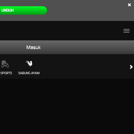
×
UNDUH
Masuk
-SPORTS
SABUNG AYAM