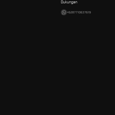
Dukungan
+6287710637619