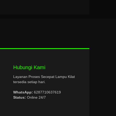
Hubungi Kami
Layanan Proses Secepat Lampu Kilat
tersedia setiap hari.
WhatsApp:
6287710637619
Status:
Online 24/7