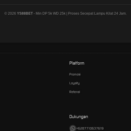
© 2026
YS88BET
- Min DP 5k WD 25k | Proses Secepat Lampu Kilat 24 Jam.
Platform
Promosi
Loyalty
Referral
Dukungan
+6287710637619