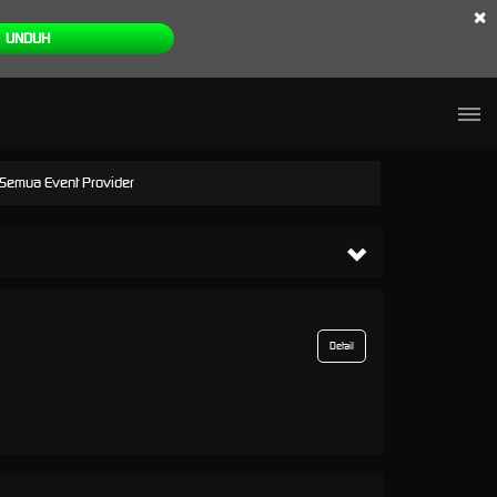
×
UNDUH
Semua Event Provider
Detail