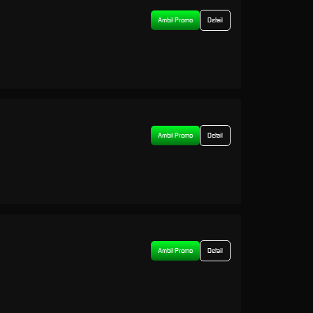
Ambil Promo
Detail
Ambil Promo
Detail
Ambil Promo
Detail