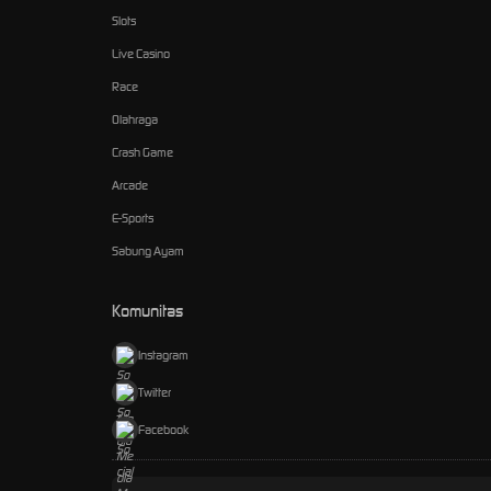
Slots
Live Casino
Race
Olahraga
Crash Game
Arcade
E-Sports
Sabung Ayam
Komunitas
Instagram
Twitter
Facebook