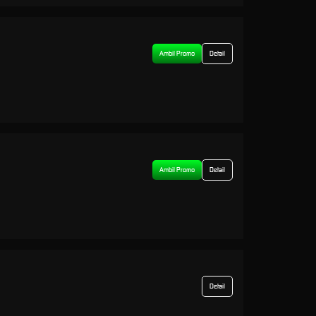
Ambil Promo
Detail
Ambil Promo
Detail
Detail