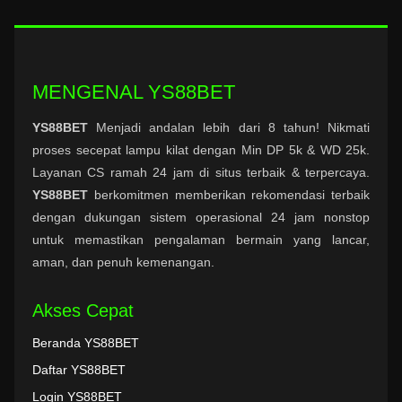
MENGENAL YS88BET
YS88BET
Menjadi andalan lebih dari 8 tahun! Nikmati
proses secepat lampu kilat dengan Min DP 5k & WD 25k.
Layanan CS ramah 24 jam di situs terbaik & terpercaya.
YS88BET
berkomitmen memberikan rekomendasi terbaik
dengan dukungan sistem operasional 24 jam nonstop
untuk memastikan pengalaman bermain yang lancar,
aman, dan penuh kemenangan.
Akses Cepat
Beranda YS88BET
Daftar YS88BET
Login YS88BET