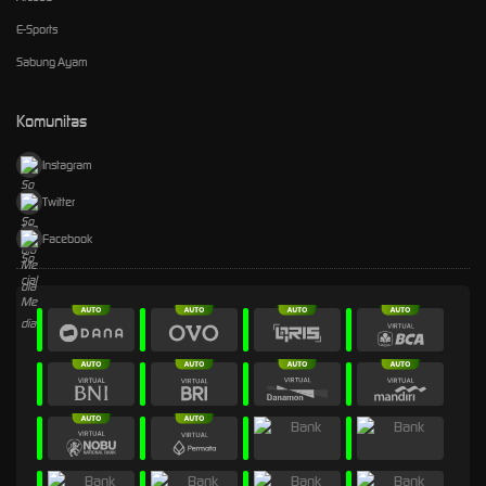
E-Sports
Sabung Ayam
Komunitas
Instagram
Twitter
Facebook