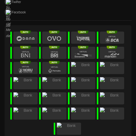
Twitter
Facebook