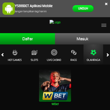
×
YS88BET Aplikasi Mobile
UNDUH
Jangan tampilkan lagi hari ini
Daftar
Masuk
HOT GAMES
SLOTS
LIVE CASINO
RACE
OLAHRAGA
CRA
WBet