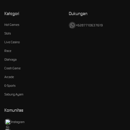
Kategori
Dukungan
Hot Games
+6287710637619
Slots
Live Casino
Race
Olahraga
Crash Game
Arcade
E-Sports
Sabung Ayam
Komunitas
Instagram