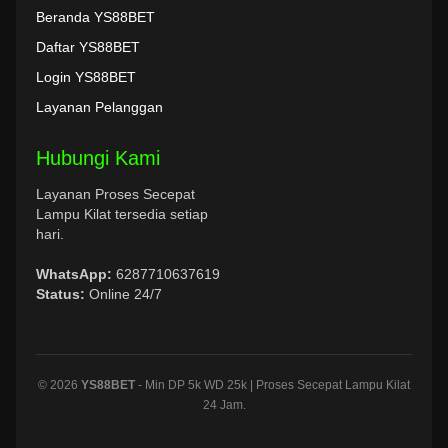
Beranda YS88BET
Daftar YS88BET
Login YS88BET
Layanan Pelanggan
Hubungi Kami
Layanan Proses Secepat
Lampu Kilat tersedia setiap
hari.
WhatsApp:
6287710637619
Status:
Online 24/7
© 2026
YS88BET
- Min DP 5k WD 25k | Proses Secepat Lampu Kilat
24 Jam.