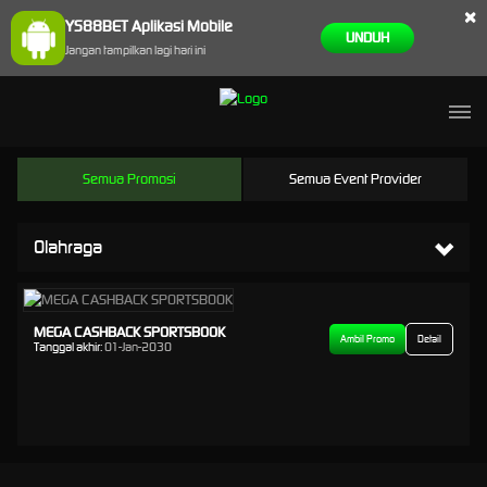
×
YS88BET Aplikasi Mobile
UNDUH
Jangan tampilkan lagi hari ini
Semua Promosi
Semua Event Provider
Olahraga
MEGA CASHBACK SPORTSBOOK
Ambil Promo
Detail
Tanggal akhir:
01-Jan-2030