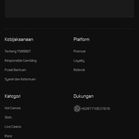
Kebijaksanaan
Platform
Tentang YS88BET
Promosi
Responsible Gambling
Loyalty
Pusat Bantuan
Referral
Syarat dan Ketentuan
Kategori
Dukungan
Hot Games
+6287710637619
Slots
Live Casino
Race