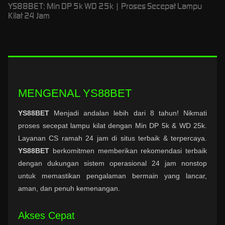
YS88BET: Min DP 5k WD 25k | Proses Secepat Lampu
Kilat 24 Jam
MENGENAL YS88BET
YS88BET
Menjadi andalan lebih dari 8 tahun! Nikmati
proses secepat lampu kilat dengan Min DP 5k & WD 25k.
Layanan CS ramah 24 jam di situs terbaik & terpercaya.
YS88BET
berkomitmen memberikan rekomendasi terbaik
dengan dukungan sistem operasional 24 jam nonstop
untuk memastikan pengalaman bermain yang lancar,
aman, dan penuh kemenangan.
Akses Cepat