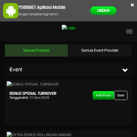
×
YS88BET Aplikasi Mobile
UNDUH
Jangan tampilkan lagi hari ini
Semua Promosi
Semua Event Provider
Event
BONUS SPESIAL TURNOVER
Ambil Promo
Detail
Tanggal akhir:
31-Des-2029