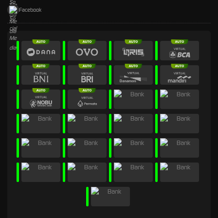
Facebook