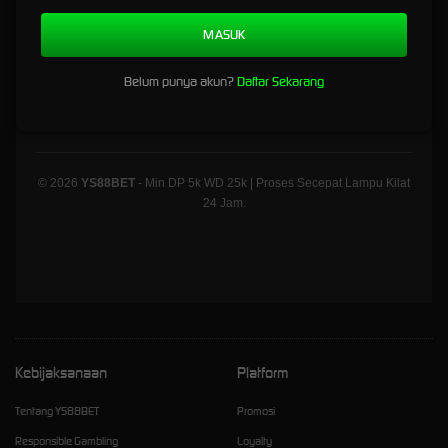
Lampu Kilat tersedia setiap
hari.
WhatsApp:
6287710637619
Belum punya akun?
Daftar Sekarang
Status:
Online 24/7
© 2026
YS88BET
- Min DP 5k WD 25k | Proses Secepat Lampu Kilat
24 Jam.
Kebijaksanaan
Platform
Tentang YS88BET
Promosi
Responsible Gambling
Loyalty