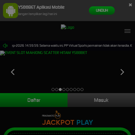
×
YS88BET Aplikasi Mobile
UNDUH
Jangan tampilkan lagi hari ini
ai 30-Sep-2026 14.59.59. Selama waktu ini, PP Virtual Sports permainan tidak akan tersedia. 
Daftar
Masuk
JACKPOT
PLAY