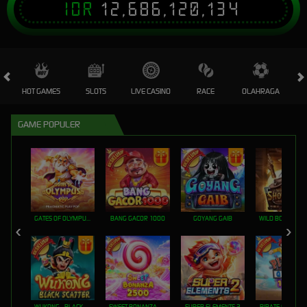
IDR
12,686,119,887
HOT GAMES
SLOTS
LIVE CASINO
RACE
OLAHRAGA
CRA
GAME POPULER
GATES OF OLYMPUS POP
BANG GACOR 1000
GOYANG GAIB
WUKONG - BLACK SCATTER
SWEET BONANZA 2500
SUPER ELEMENTS 2
PIRATE QUEST 1