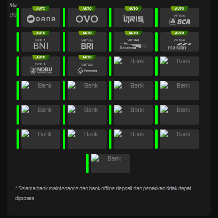
* Selama bank maintenance dan bank offline deposit dan penarikan tidak dapat
diproses