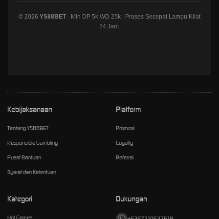
© 2026
YS88BET
- Min DP 5k WD 25k | Proses Secepat Lampu Kilat
24 Jam.
Kebijaksanaan
Platform
Tentang YS88BET
Promosi
Responsible Gambling
Loyalty
Pusat Bantuan
Referral
Syarat dan Ketentuan
Kategori
Dukungan
Hot Games
+6287710637619