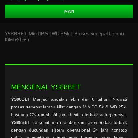
MAIN
YS88BET: Min DP 5k WD 25k | Proses Secepat Lampu
Kilat 24 Jam
MENGENAL YS88BET
YS88BET
Menjadi andalan lebih dari 8 tahun! Nikmati
proses secepat lampu kilat dengan Min DP 5k & WD 25k.
Layanan CS ramah 24 jam di situs terbaik & terpercaya.
YS88BET
berkomitmen memberikan rekomendasi terbaik
dengan dukungan sistem operasional 24 jam nonstop
untuk memastikan pengalaman bermain yang lancar,