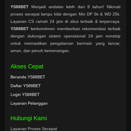
YS88BET
Menjadi andalan lebih dari 8 tahun! Nikmati
proses secepat lampu kilat dengan Min DP 5k & WD 25k.
Layanan CS ramah 24 jam di situs terbaik & terpercaya.
YS88BET
berkomitmen memberikan rekomendasi terbaik
dengan dukungan sistem operasional 24 jam nonstop
untuk memastikan pengalaman bermain yang lancar,
aman, dan penuh kemenangan.
Akses Cepat
Beranda YS88BET
Daftar YS88BET
Login YS88BET
Layanan Pelanggan
Hubungi Kami
Layanan Proses Secepat