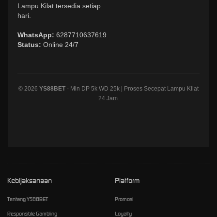
Lampu Kilat tersedia setiap
hari.
WhatsApp:
6287710637619
Status:
Online 24/7
© 2026
YS88BET
- Min DP 5k WD 25k | Proses Secepat Lampu Kilat
24 Jam.
Kebijaksanaan
Platform
Tentang YS88BET
Promosi
Responsible Gambling
Loyalty