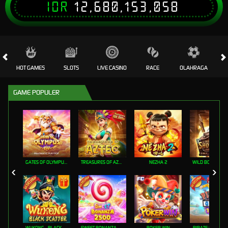
IDR
12,680,157,235
HOT GAMES
SLOTS
LIVE CASINO
RACE
OLAHRAGA
CRA
GAME POPULER
GATES OF OLYMPUS POP
TREASURES OF AZTEC
NEZHA 2
WUKONG - BLACK SCATTER
SWEET BONANZA 2500
POKER WIN
PIRATE QUEST 1