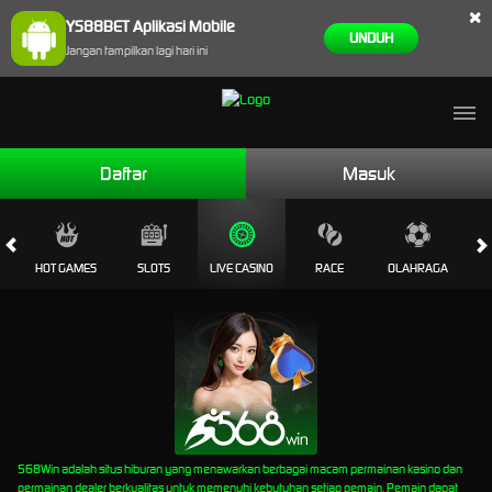
×
YS88BET Aplikasi Mobile
UNDUH
Jangan tampilkan lagi hari ini
Daftar
Masuk
HOT GAMES
SLOTS
LIVE CASINO
RACE
OLAHRAGA
CRA
568Win adalah situs hiburan yang menawarkan berbagai macam permainan kasino dan
permainan dealer berkualitas untuk memenuhi kebutuhan setiap pemain. Pemain dapat