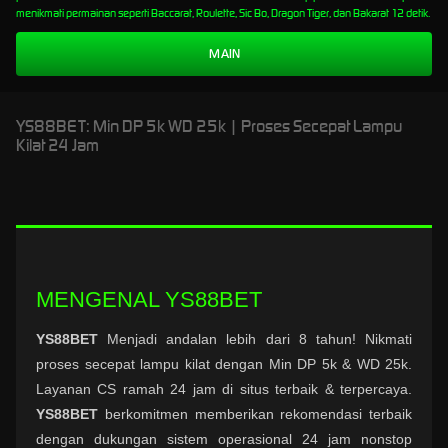
menikmati permainan seperti Baccarat, Roulette, Sic Bo, Dragon Tiger, dan Bakarat 12 detik.
MAIN
YS88BET: Min DP 5k WD 25k | Proses Secepat Lampu
Kilat 24 Jam
MENGENAL YS88BET
YS88BET
Menjadi andalan lebih dari 8 tahun! Nikmati
proses secepat lampu kilat dengan Min DP 5k & WD 25k.
Layanan CS ramah 24 jam di situs terbaik & terpercaya.
YS88BET
berkomitmen memberikan rekomendasi terbaik
dengan dukungan sistem operasional 24 jam nonstop