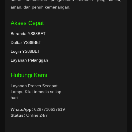
aman, dan penuh kemenangan.
Akses Cepat
Beranda YS88BET
Daftar YS88BET
Login YS88BET
Layanan Pelanggan
Hubungi Kami
Layanan Proses Secepat
Lampu Kilat tersedia setiap
hari.
WhatsApp:
6287710637619
Status:
Online 24/7