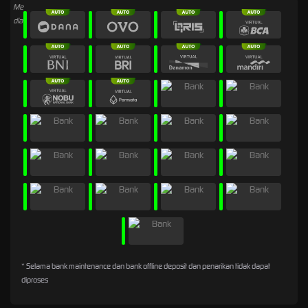
* Selama bank maintenance dan bank offline deposit dan penarikan tidak dapat
diproses