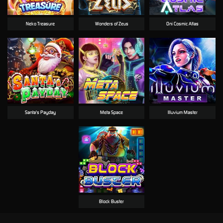
Neko Treasure
Wonders of Zeus
Oni Cosmic Atlas
Santa's Payday
Meta Space
Illuvium Master
Block Buster