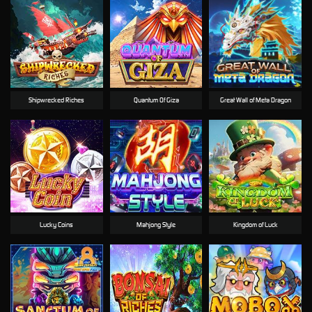
Shipwrecked Riches
Quantum Of Giza
Great Wall of Meta Dragon
Lucky Coins
Mahjong Style
Kingdom of Luck