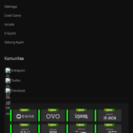
Olahraga
Crash Game
Arcade
E-Sports
Sabung Ayam
Komunitas
Instagram
Twitter
Facebook