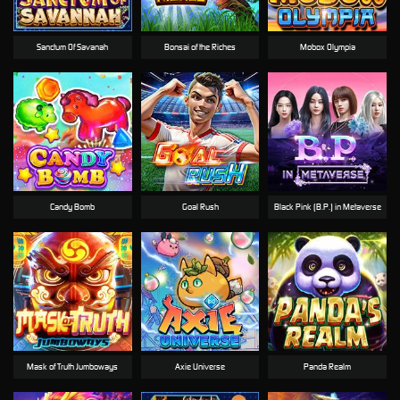
Sanctum Of Savanah
Bonsai of the Riches
Mobox Olympia
Candy Bomb
Goal Rush
Black Pink (B.P.) in Metaverse
Mask of Truth Jumboways
Axie Universe
Panda Realm