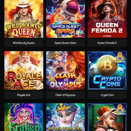
Wild Bounty Queen
Space Quest: Mars
Queen Femida 2
Royale Ace
Clash of Olympus
Crypto Coin