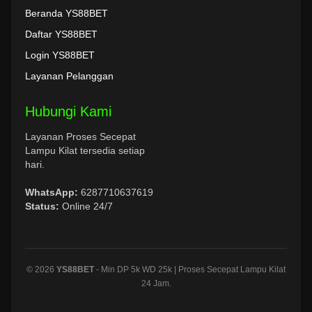
Beranda YS88BET
Daftar YS88BET
Login YS88BET
Layanan Pelanggan
Hubungi Kami
Layanan Proses Secepat
Lampu Kilat tersedia setiap
hari.
WhatsApp:
6287710637619
Status:
Online 24/7
© 2026
YS88BET
- Min DP 5k WD 25k | Proses Secepat Lampu Kilat
24 Jam.